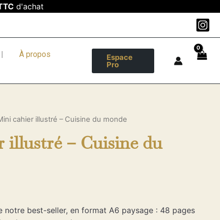
TTC
d'achat
|
À propos
Espace
Pro
Mini cahier illustré – Cuisine du monde
 illustré – Cuisine du
e notre best-seller, en format A6 paysage : 48 pages