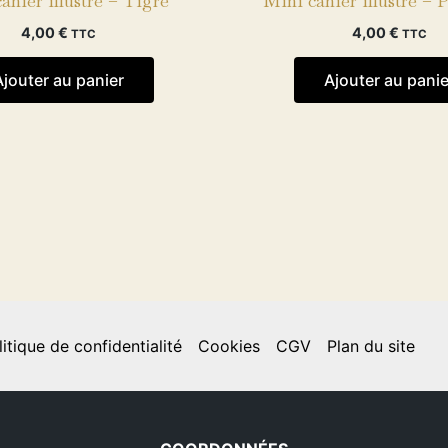
ahier illustré – Tigre
Mini cahier illustré – 
4,00
€
4,00
€
TTC
TTC
Ajouter au panier
Ajouter au panie
litique de confidentialité
Cookies
CGV
Plan du site