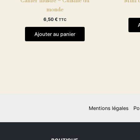
Cahier illustré – Cuisine du
Mini c
monde
6,50
€
TTC
Ajouter au panier
Mentions légales
Po