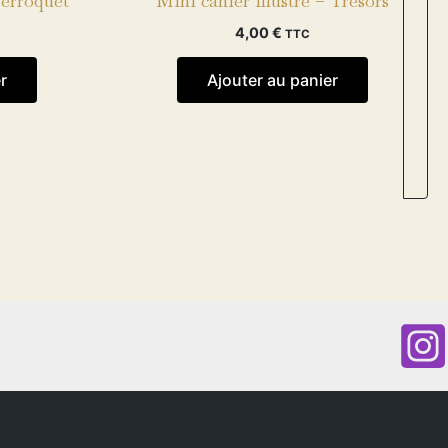
Perroquet
Mini cahier illustré – Trésors
4,00
€
TTC
r
Ajouter au panier