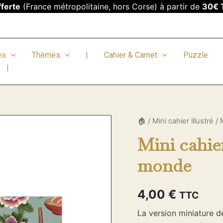
fferte
(France métropolitaine, hors Corse) à partir de
30€ 
és
Thèmes
|
Cahier & Carnet
Puzzle
|
quantité
🏠
/
Mini cahier illustré
/ 
de
Mini cahier
Mini
cahier
monde
illustré
-
Cuisine
du
4,00
€
TTC
monde
La version miniature d