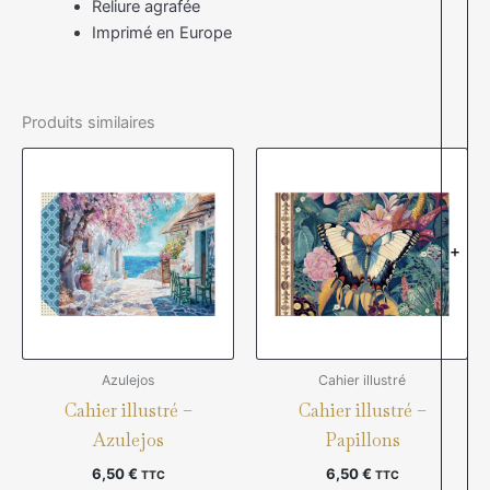
Reliure agrafée
Imprimé en Europe
Produits similaires
+
Azulejos
Cahier illustré
Cahier illustré –
Cahier illustré –
Azulejos
Papillons
6,50
€
6,50
€
TTC
TTC