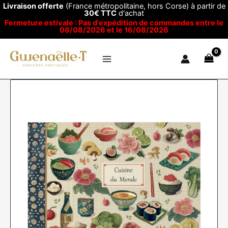
Aller
Livraison offerte
(France métropolitaine, hors Corse) à partir de
30€ TTC
d'achat
au
Fermeture estivale : Pas d'expédition de commandes entre le
contenu
08/08/2026 et le 16/08/2026
quantité
de
Cahier
illustré
-
Cuisine
du
monde