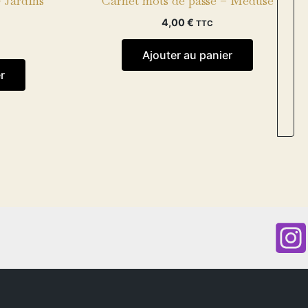
 Jardins
Carnet mots de passe – Méduse
4,00
€
TTC
Ajouter au panier
r