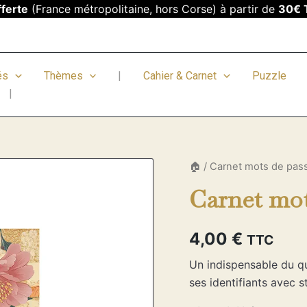
fferte
(France métropolitaine, hors Corse) à partir de
30€ 
és
Thèmes
|
Cahier & Carnet
Puzzle
|
quantité
🏠
/
Carnet mots de pas
de
Carnet mot
Carnet
mots
de
passe
4,00
€
TTC
-
Kimono
Un indispensable du qu
ses identifiants avec st