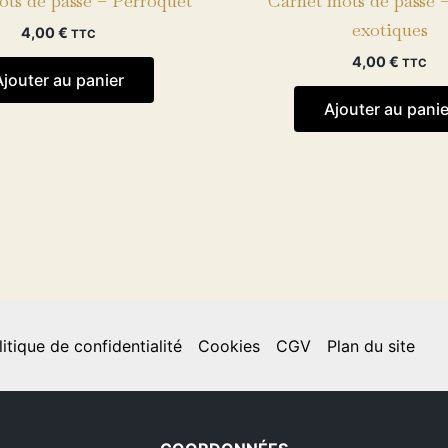
ots de passe – Perroquet
Carnet mots de passe –
exotiques
4,00
€
TTC
4,00
€
TTC
Ajouter au panier
Ajouter au panie
litique de confidentialité
Cookies
CGV
Plan du site