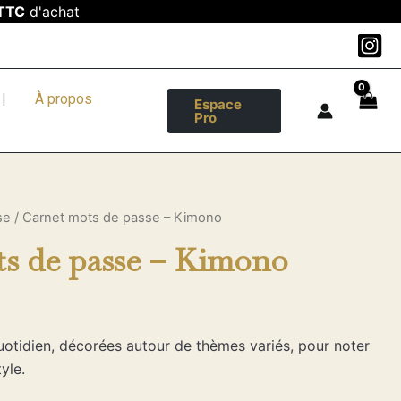
TTC
d'achat
|
À propos
Espace
Pro
se
/ Carnet mots de passe – Kimono
s de passe – Kimono
otidien, décorées autour de thèmes variés, pour noter
yle.