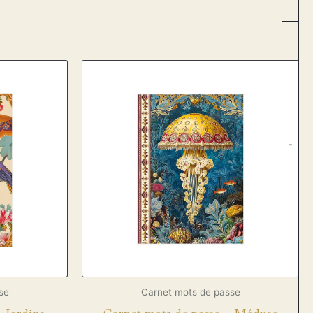
-
se
Carnet mots de passe