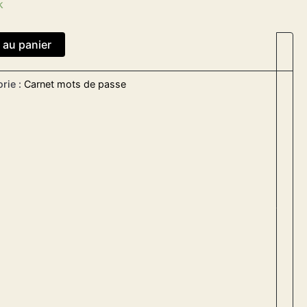
k
 au panier
rie :
Carnet mots de passe