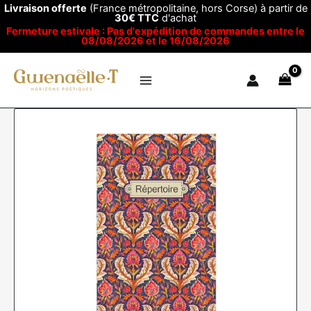
Aller
Livraison offerte
(France métropolitaine, hors Corse) à partir de
30€ TTC
d'achat
au
Fermeture estivale : Pas d'expédition de commandes entre le
contenu
08/08/2026 et le 16/08/2026
quantité
de
Répertoire
adresses
-
Pattern
violet
fleurs
rouges