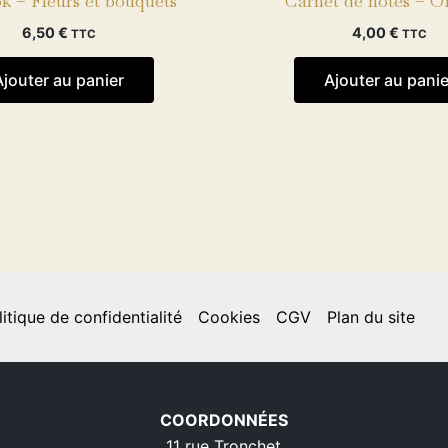
k – Fleurs et bouquets
Carnet de notes – O
6,50
€
4,00
€
TTC
TTC
Ajouter au panier
Ajouter au panie
litique de confidentialité
Cookies
CGV
Plan du site
COORDONNÉES
11 rue Tronchet