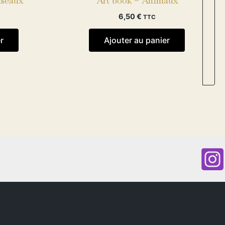
iseaux
Art book – Animaux
6,50
€
TTC
r
Ajouter au panier