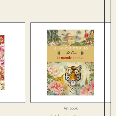
-
Art book