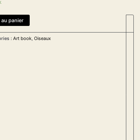
k
 au panier
ries :
Art book
,
Oiseaux