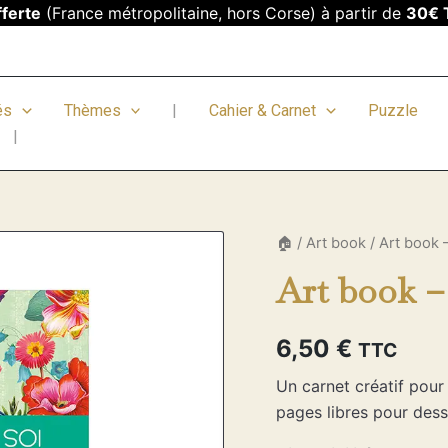
fferte
(France métropolitaine, hors Corse) à partir de
30€ 
és
Thèmes
|
Cahier & Carnet
Puzzle
|
quantité
🏠
/
Art book
/ Art book 
de
Art book –
Art
book
-
Oiseaux
6,50
€
TTC
Un carnet créatif pour 
pages libres pour dess