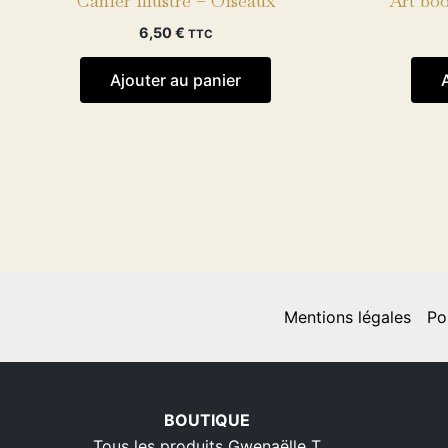
Cahier illustré – Oiseaux
Art boo
6,50
€
TTC
Ajouter au panier
Mentions légales
Po
BOUTIQUE
Tous les produits Gwenaëlle T